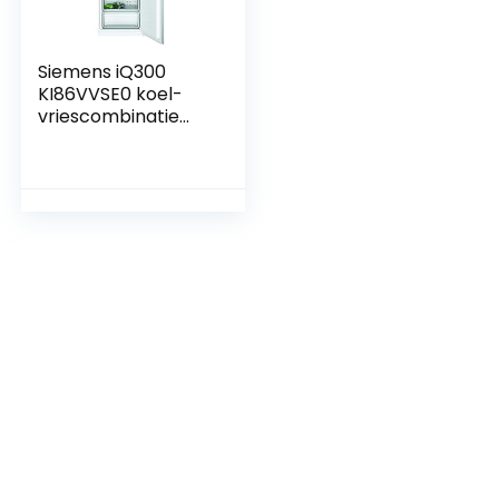
Siemens iQ300
KI86VVSE0 koel-
vriescombinatie
Ingebouwd 267 l E