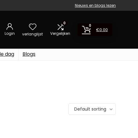
Nieuws en blogs lezen
0
0
€
0.00
Login
Vergelijken
verlanglijst
de dag
Blogs
Default sorting