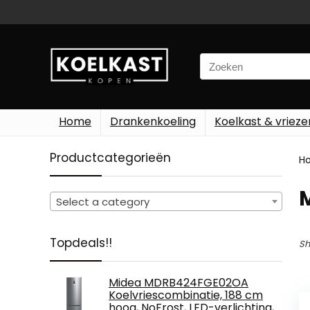
Search
for:
Home
Drankenkoeling
Koelkast & vrieze
Productcategorieën
H
‎
Select a category
Topdeals!!
Sh
Midea MDRB424FGE02OA
Koelvriescombinatie, 188 cm
hoog, NoFrost, LED-verlichting,