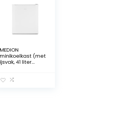
MEDION
minikoelkast (met
ijsvak, 41 liter
inhoud, klein, in
hoogte
verstelbare
poten, voor
ijsdrankjes,
verwisselbaar
deurscharnier,
MD37724) wit