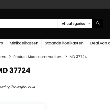
All categories
rs
Minikoelkasten
Staande koelkasten
Deal van 
ome
Product Modelnummer item
‎MD 37724
MD 37724
owing the single result