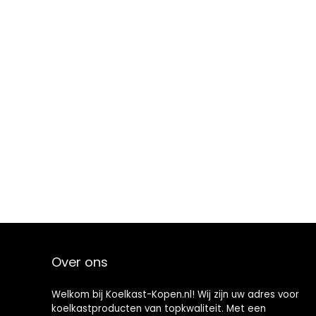
Over ons
Welkom bij Koelkast-Kopen.nl! Wij zijn uw adres voor
koelkastproducten van topkwaliteit. Met een