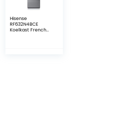
Hisense
RF632N4BCE
Koelkast French
Door, 485 liter,
geringe diepte 70
cm, roestvrij staal,
totaal geen vorst,
energieklasse E