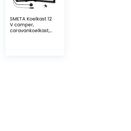
SMETA Koelkast 12
V camper,
caravankoelkast,
geruisloos, minibar,
koelkast voor
camping, auto,
camper,
vrachtwagen,
caravan, hotel,
kamer, stil, zwart