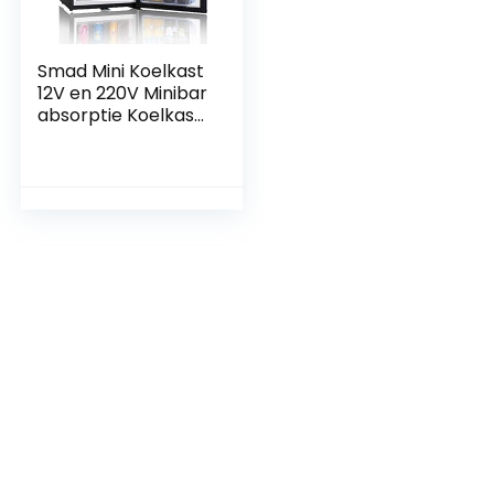
Smad Mini Koelkast
12V en 220V Minibar
absorptie Koelkast
voor Camping
Camper RV Car
Office Hotel Kleine
Koelkast met Slot
Stille Zwarte 40L