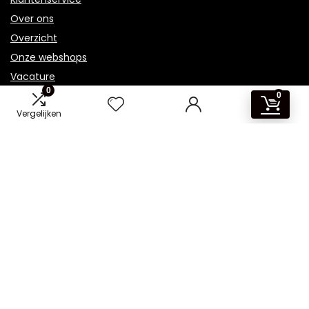
Over ons
Overzicht
Onze webshops
Vacature
0
Blogs
0
Vergelijken
Privacybeleid
Adverteren
Contact
koelkast-kopen.nl
Postadres: Lakenvelder 3 5507KV Veldhoven Nederland
KVK: 88360687
E-mail:
info@koelkast-kopen.nl