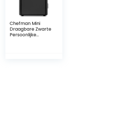
Chefman Mini
Draagbare Zwarte
Persoonlijke
Koelkast Koelen Of
Heats & Biedt
Compacte Opslag
Voor Skincare,
Snacks, Of 6 12oz
Cans W/A
Lichtgewicht 4 liter
Capaciteit Om Op
De Go te nemen