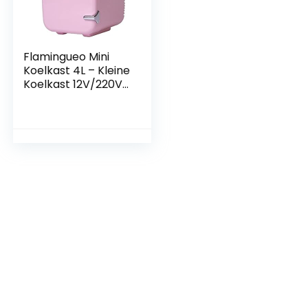
Flamingueo Mini
Koelkast 4L – Kleine
Koelkast 12V/220V,
Cosmetische
Koelkast, Warm en
Koud Functie,
Skincare Fridge,
Minikoelkast Voor
Kamer