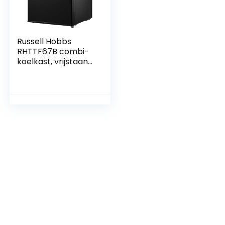
Russell Hobbs
RHTTF67B combi-
koelkast, vrijstaand,
zwart, rechts, tafel,
67 l, 42 dB