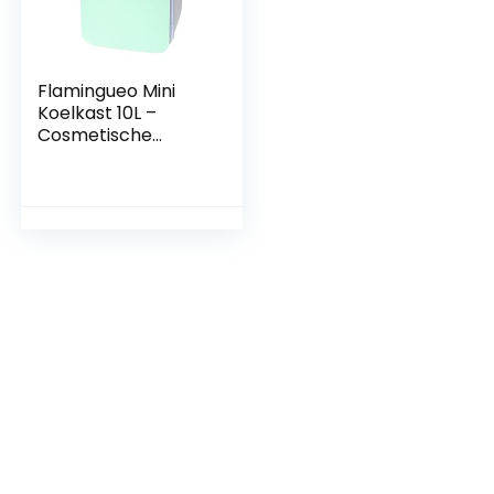
Flamingueo Mini
Koelkast 10L –
Cosmetische
Koelkast 12V/220V,
Kleine Koelkast,
Warm en Koud
Functie, Skincare
Fridge, Kleine
Draagbare
Koelkast