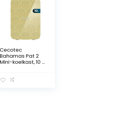
Cecotec
Bahamas Pat 2
Mini-koelkast, 10 l,
10 l, werking 12 V-
220 V, compatibel
met auto en
caravan, koel- en
verwarmingsfunc
tie,
temperatuurberei
k 7-65 graden,
eenvoudig
transport