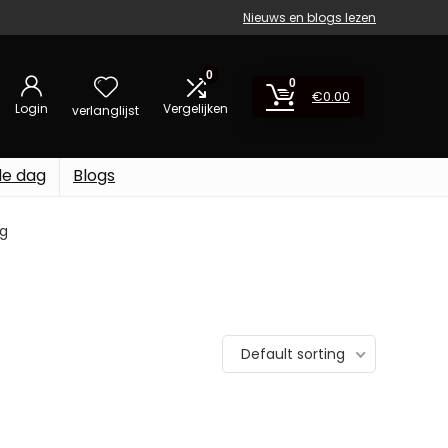
Nieuws en blogs lezen
0
0
€
0.00
Login
Vergelijken
verlanglijst
de dag
Blogs
kg
Default sorting