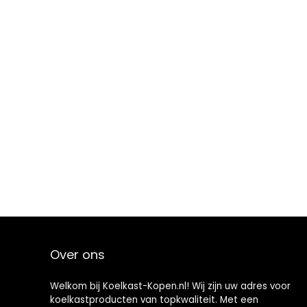
Over ons
Welkom bij Koelkast-Kopen.nl! Wij zijn uw adres voor
koelkastproducten van topkwaliteit. Met een