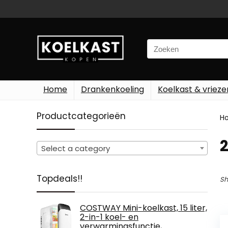
Search
for:
Home
Drankenkoeling
Koelkast & vrieze
Productcategorieën
H
‎
Select a category
Topdeals!!
Sh
COSTWAY Mini-koelkast, 15 liter,
2-in-1 koel- en
verwarmingsfunctie,