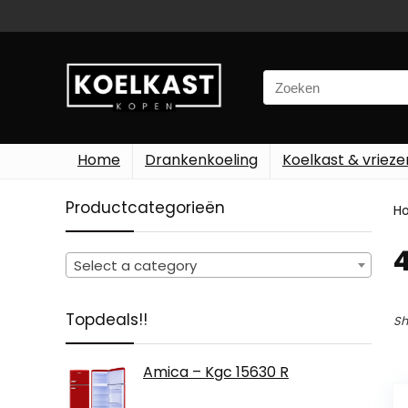
Search
for:
Home
Drankenkoeling
Koelkast & vrieze
Productcategorieën
H
‎
Select a category
Topdeals!!
Sh
Amica – Kgc 15630 R