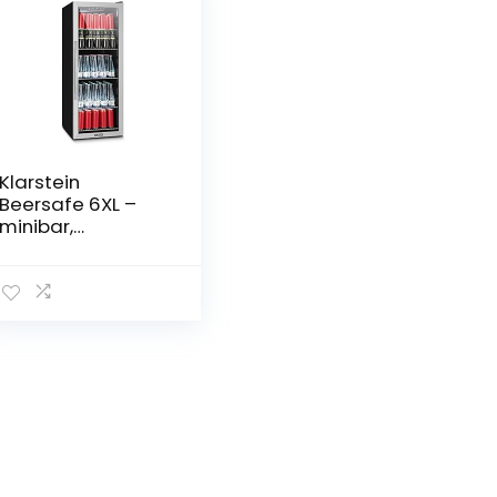
Klarstein
Beersafe 6XL –
minibar,
minikoelkast,
drankenkoelkast,
201 liter volume,
laag
geluidsniveau, 5
planken,
panoramische
glazen ramen,
LED-verlichting,
zwart-zilver