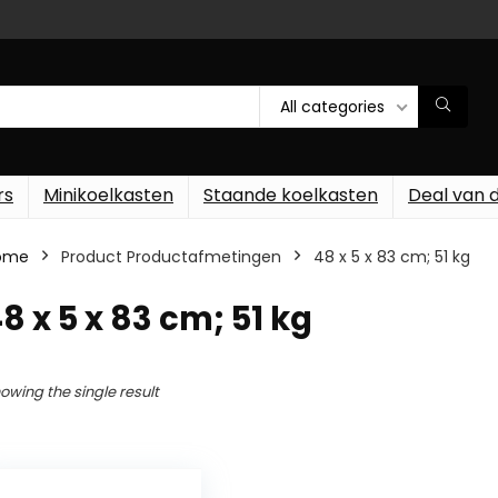
All categories
rs
Minikoelkasten
Staande koelkasten
Deal van 
ome
Product Productafmetingen
‎48 x 5 x 83 cm; 51 kg
48 x 5 x 83 cm; 51 kg
owing the single result