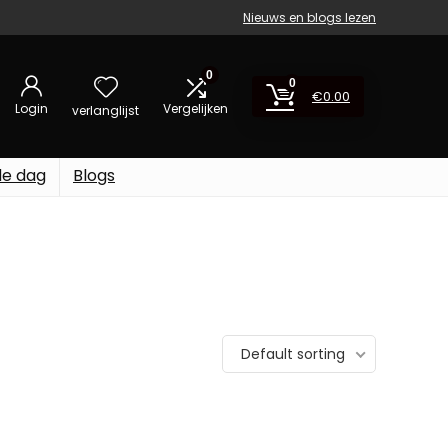
Nieuws en blogs lezen
0
0
€
0.00
Login
Vergelijken
verlanglijst
de dag
Blogs
Default sorting