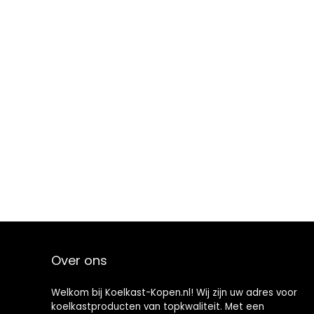
Over ons
Welkom bij Koelkast-Kopen.nl! Wij zijn uw adres voor
koelkastproducten van topkwaliteit. Met een