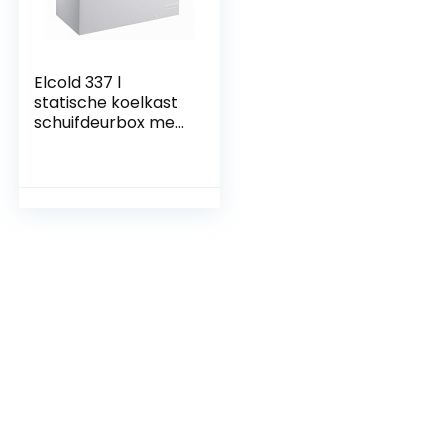
Elcold 337 l
statische koelkast
schuifdeurbox met
wieltjes