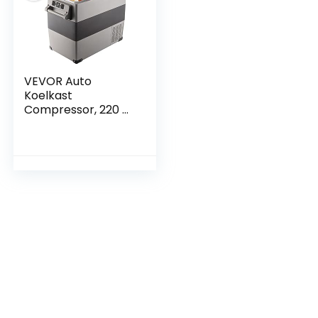
VEVOR Auto
Koelkast
Compressor, 220 V
45 W Auto Koelkast
Mini, 55 L Mini
Koelkast, met
Batterij
Beschermingssyste
em en 2
Stroomkabels, veel
Gebruikt veel
Plaatsen, Boot,
Vrachtwagen, Auto
enzovoort