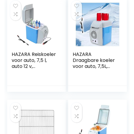
autoverwarming,
Groente
gebruikt om
Afslankfolie
dranken, snacks
Stretchfolie
op te slaan
Doorzichtige
Krimpfolie
HAZARA Reiskoeler
HAZARA
voor auto, 7,5 l,
Draagbare koeler
auto 12 v,
voor auto, 7,5L,
geluidsarme
auto 12v,
koelbox voor auto,
geluidsarme
met koel- en
vrachtwagenkoelk
verwarmingsfuncti
ast, met koel- en
e, elektrische Rv-
verwarmingsfuncti
koelkast,
e koelkast voor
autokoelkast,
auto, gebruikt om
geschikt voor
dranken, snacks
reizen
op te slaan