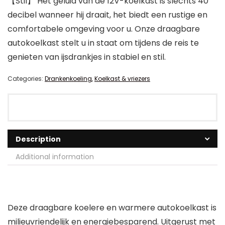
【Stil】 Het geluid van de 12V-koelkast is slechts 40
decibel wanneer hij draait, het biedt een rustige en
comfortabele omgeving voor u. Onze draagbare
autokoelkast stelt u in staat om tijdens de reis te
genieten van ijsdrankjes in stabiel en stil.
Categories:
Drankenkoeling
,
Koelkast & vriezers
Description
Additional information
Deze draagbare koelere en warmere autokoelkast is
milieuvriendelijk en energiebesparend. Uitgerust met