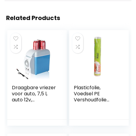
Related Products
Draagbare vriezer
Plasticfolie,
voor auto, 7,5 l,
Voedsel PE
auto 12v,
Vershoudfolie
geluidsarme mini-
Wegwerp Keuken
koelkast, met
Koelkast
koel- en
Vershoudfolie
verwarmingsfuncti
Huishoudelijke
e, mini-
Grote Rolfolie Fruit