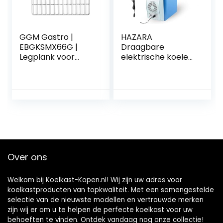
GGM Gastro |
HAZARA
EBGKSMX66G |
Draagbare
Legplank voor
elektrische koeler,
drankkoelkast –
7,5 l, auto 12v,
Grijs
geluidsarme
vrachtwagenkoelk
ast, met koel- en
verwarmingsfuncti
e, plug-in
autokoeler, coole
geschenken voor
auto
Over ons
Welkom bij Koelkast-Kopen.nl! Wij zijn uw adres voor
koelkastproducten van topkwaliteit. Met een samengestelde
selectie van de nieuwste modellen en vertrouwde merken
zijn wij er om u te helpen de perfecte koelkast voor uw
behoeften te vinden. Ontdek vandaag nog onze collectie!