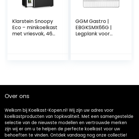
Klarstein Snoopy
GGM Gastro |
Eco – minikoelkast
EBGKSMX66G |
met vriesvak, 46
Legplank voor
liter inhoud, 4 liter
drankkoelkast –
vriesvak, 41dB stil,
Grijs
energiebesparend,
zwart
Over ons
Welkom bij Koelkast-Kopen.nl! Wij zijn uw adres voor
koelkastproducten van topkwaliteit. Met een samengestelde
selectie van de nieuwste modellen en vertrouwde merken
zijn wij er om u te helpen de perfecte koelkast voor uw
behoeften te vinden. Ontdek vandaag nog onze collectie!