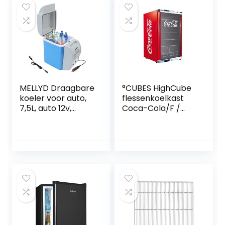
gebruikt om
dranken, snacks
op te slaan
MELLYD Draagbare
°CUBES HighCube
koeler voor auto,
flessenkoelkast
7,5L, auto 12v,
Coca-Cola/F /
geluidsarme
84,5 cm hoogte /
koeler, met koel-
104 kWh/jaar / 115 L
en
koelvak
verwarmingsfuncti
e auto mini-
koelkast, auto
koelkast geschikt
voor reizen