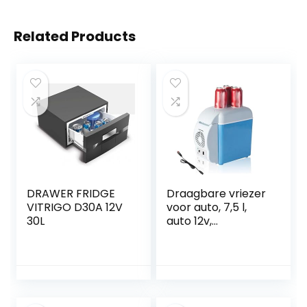
Related Products
DRAWER FRIDGE
Draagbare vriezer
VITRIGO D30A 12V
voor auto, 7,5 l,
30L
auto 12v,
geluidsarme mini-
koelkast, met
koel- en
verwarmingsfuncti
e, mini-
autoverwarming,