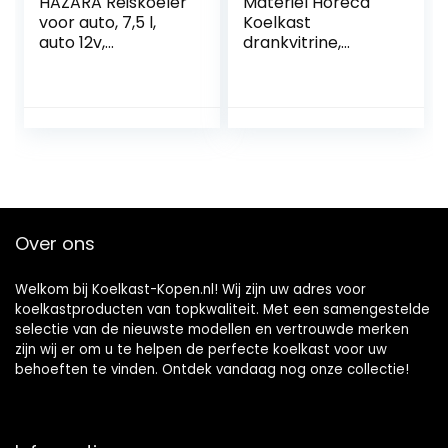
HAZARA Reiskoeler
Materiel Horeca
voor auto, 7,5 l,
Koelkast
auto 12v,
drankvitrine,
geluidsarme
dubbele deur,
thermo-
volledig zwart
elektrische koeler,
(wit)
met koel- en
verwarmingsfuncti
e
vrachtwagenkoele
r, gebruikt om
dranken, snacks
Over ons
op te slaan
Welkom bij Koelkast-Kopen.nl! Wij zijn uw adres voor
koelkastproducten van topkwaliteit. Met een samengestelde
selectie van de nieuwste modellen en vertrouwde merken
zijn wij er om u te helpen de perfecte koelkast voor uw
behoeften te vinden. Ontdek vandaag nog onze collectie!