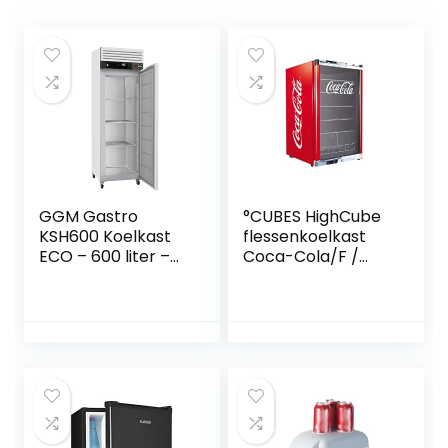
GGM Gastro
°CUBES HighCube
KSH600 Koelkast
flessenkoelkast
ECO – 600 liter –
Coca-Cola/F /
met 1 deur –
84,5 cm hoogte /
binnenkant van de
104 kWh/jaar / 115 L
deur van kunststof
koelvak