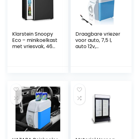
Klarstein Snoopy
Draagbare vriezer
Eco – minikoelkast
voor auto, 7,5 l,
met vriesvak, 46
auto 12v,
liter inhoud, 4 liter
geluidsarme mini-
vriesvak, 41dB stil,
koelkast, met
energiebesparend,
koel- en
zwart
verwarmingsfuncti
e, mini-
autoverwarming,
gebruikt om
dranken, snacks
op te slaan