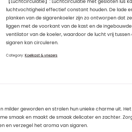
【Luchtcirculatie】: Luchtcirculatie met gesloten lus k
luchtvochtigheid effectief constant houden. De lade e
planken van de sigarenkoeler zijn zo ontworpen dat ze 
liggen met de voorkant van de kast en de ingebouwde
ventilator van de koeler, waardoor de lucht vrij tussen
sigaren kan circuleren.
Category:
Koelkast & vriezers
heen milder geworden en stralen hun unieke charme uit. H
me smaak en maakt de smaak delicater en zachter. Zorg
en en verzegel het aroma van sigaren.