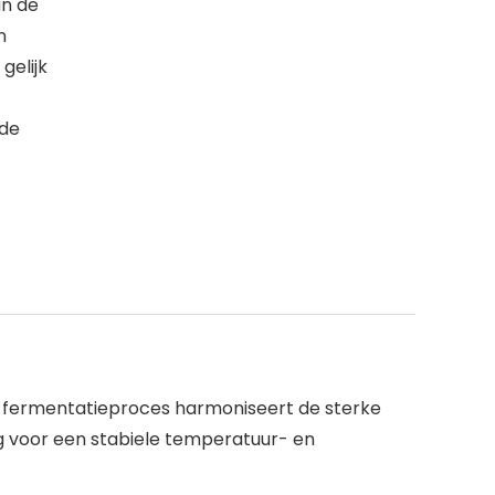
an de
n
gelijk
 de
et fermentatieproces harmoniseert de sterke
 voor een stabiele temperatuur- en