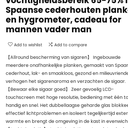
vochtigheidsbereik 65-75%
Spaanse cederhouten plan
en hygrometer, cadeau for
mannen vader man
Add to wishlist
Add to compare
【Allround bescherming van sigaren】 Ingebouwde
meerdere onafhankelijke planken, gemaakt van Spaa
cederhout, lak- en smaakloos, gezond en milieuvriendel
verhogen het sigarenaroma en verzachten de sigaar.
【Bewaar elke sigaar goed】 Zeer gevoelig LCD-
touchscreen met hoge resolutie, bediening met één to
handig en snel. Het dubbellaagse geharde glas blokke
effectief lichtproblemen en isoleert tegelijkertijd exte
warmte en brengt de omgeving in de kast in evenwich