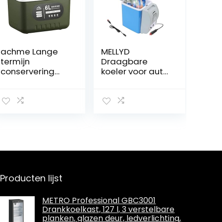
achme Lange
MELLYD
termijn
Draagbare
conservering
koeler voor auto,
ijsbox |
7,5L, auto 12v,
Hoogwaardige
geluidsarme
ijskist lunchbox |
koeler, met
Heavy Duty
koel- en
hoge capaciteit
verwarmingsfun
ijsbox voor
ctie auto mini-
uitstapjes
koelkast, auto
picknick strand
koelkast
werk feest
geschikt voor
reizen
Producten lijst
METRO Professional GBC3001
Drankkoelkast, 127 l, 3 verstelbare
planken, glazen deur, ledverlichting,