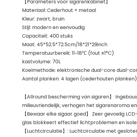
【Parameters voor sigarenkabinet】
Materiaal: Cederhout + metaal
Kleur: zwart, bruin
Stijl: modern en eenvoudig
Capaciteit: 400 stuks
Maat: 45*52.5*72.5cm/18*21*29inch
Temperatuurbereik: 11~18℃ (fout ±1°C)
kastvolume: 70L
Koelmethode: elektronische dual-core dual-cor
Aantal planken: 4 lagen (cederhouten planken)
【Allround bescherming van sigaren】 Ingebouw
milieuvriendelijk, verhogen het sigarenaroma en
【Bewaar elke sigaar goed】 Zeer gevoelig LCD-t
glas blokkeert effectief lichtproblemen en isol
【Luchtcirculatie】: Luchtcirculatie met gesloten