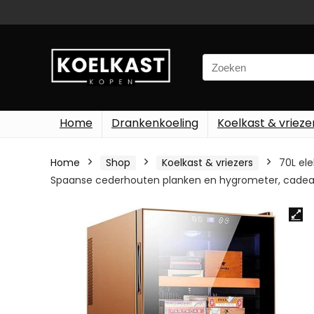
Search
for:
Home
Drankenkoeling
Koelkast & vrieze
Home
Shop
Koelkast & vriezers
70L el
Spaanse cederhouten planken en hygrometer, cade