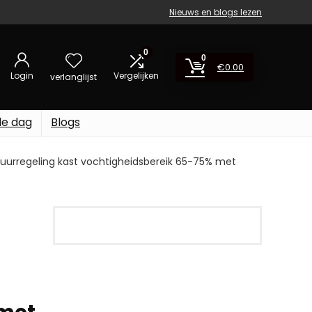
Nieuws en blogs lezen
0
0
€
0.00
Login
Vergelijken
verlanglijst
de dag
Blogs
tuurregeling kast vochtigheidsbereik 65-75% met