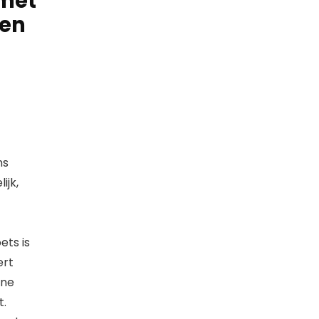
 met
ken
ns
ijk,
ets is
ert
rne
t.