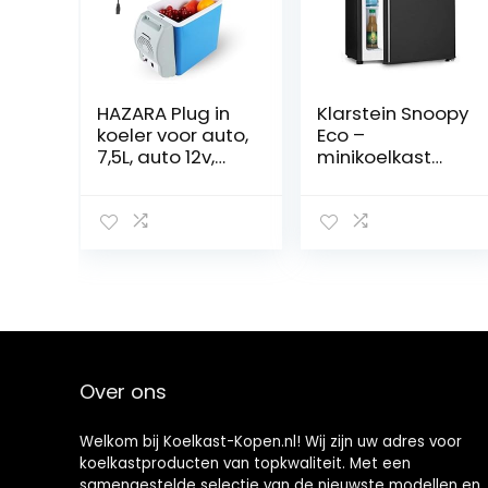
HAZARA Plug in
Klarstein Snoopy
koeler voor auto,
Eco –
7,5L, auto 12v,
minikoelkast
geluidsarme
met vriesvak, 46
mini-koelkast,
liter inhoud, 4
met koel- en
liter vriesvak,
verwarmingsfun
41dB stil,
ctie, koelbox
energiebespare
voor auto, voor
nd, zwart
alle 12V-
voertuigen
Over ons
Welkom bij Koelkast-Kopen.nl! Wij zijn uw adres voor
koelkastproducten van topkwaliteit. Met een
samengestelde selectie van de nieuwste modellen en