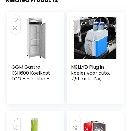
GGM Gastro
MELLYD Plug in
KSH600 Koelkast
koeler voor auto,
ECO – 600 liter –
7,5L, auto 12v,
met 1 deur –
geluidsarme
binnenkant van de
draagbare mini-
deur van kunststof
koelkast, met
koel- en
verwarmingsfuncti
e electische
koeler,
autokoelkast