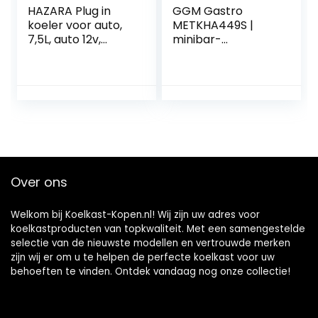
HAZARA Plug in
GGM Gastro
koeler voor auto,
METKHA449S |
7,5L, auto 12v,
minibar-
geluidsarme mini-
diepvrieskast –
koelkast, met
460 mm – 1 glazen
koel- en
deur & ingebouwd
verwarmingsfuncti
19 inch lcd-display
e, koelbox voor
auto, voor alle 12V-
voertuigen
Over ons
Welkom bij Koelkast-Kopen.nl! Wij zijn uw adres voor
koelkastproducten van topkwaliteit. Met een samengestelde
selectie van de nieuwste modellen en vertrouwde merken
zijn wij er om u te helpen de perfecte koelkast voor uw
behoeften te vinden. Ontdek vandaag nog onze collectie!