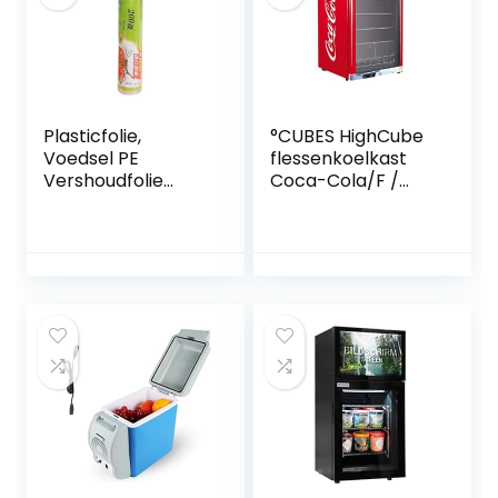
geschikt voor
reizen
Plasticfolie,
°CUBES HighCube
Voedsel PE
flessenkoelkast
Vershoudfolie
Coca-Cola/F /
Wegwerp Keuken
84,5 cm hoogte /
Koelkast
104 kWh/jaar / 115 L
Vershoudfolie
koelvak
Huishoudelijke
Grote Rolfolie Fruit
Groente
Afslankfolie
Stretchfolie
Doorzichtige
Krimpfolie