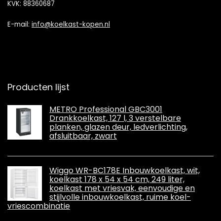
KVK: 88360687
E-mail:
info@koelkast-kopen.nl
Producten lijst
METRO Professional GBC3001
Drankkoelkast, 127 l, 3 verstelbare
planken, glazen deur, ledverlichting,
afsluitbaar, zwart
Wiggo WR-BC178E Inbouwkoelkast, wit,
koelkast 178 x 54 x 54 cm, 249 liter,
koelkast met vriesvak, eenvoudige en
stijlvolle inbouwkoelkast, ruime koel-
vriescombinatie