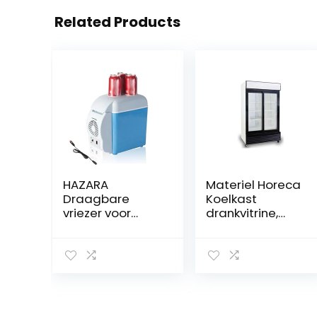
Related Products
HAZARA
Materiel Horeca
Draagbare
Koelkast
vriezer voor
drankvitrine,
auto, 7,5L, auto
dubbele deur,
12v, geluidsarme
volledig zwart
koeler voor
(wit)
vrachtwagen,
met koel- en
verwarmingsfun
ctie, mini-