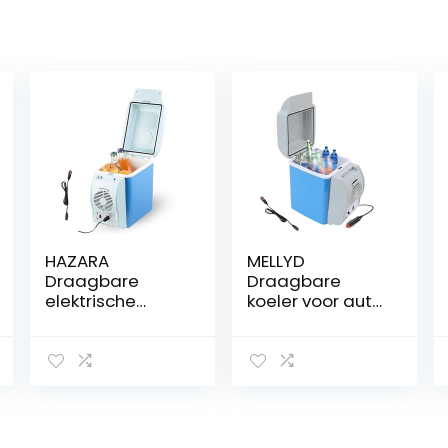
HAZARA
MELLYD
Draagbare
Draagbare
elektrische
koeler voor auto,
koeler, 7,5 l, auto
7,5L, auto 12v,
12v, geluidsarme
geluidsarme
vrachtwagenko
koeler, met
elkast, met
koel- en
koel- en
verwarmingsfun
verwarmingsfun
ctie auto mini-
ctie, plug-in
koelkast, auto