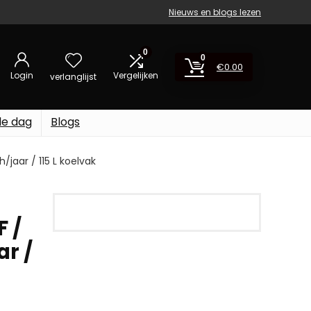
Nieuws en blogs lezen
0
0
€
0.00
Login
Vergelijken
verlanglijst
de dag
Blogs
jaar / 115 L koelvak
 /
ar /