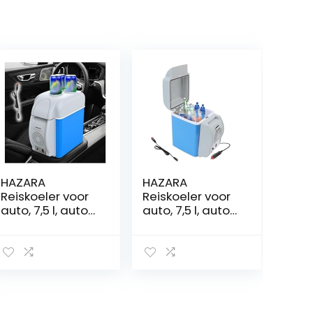
HAZARA
HAZARA
Reiskoeler voor
Reiskoeler voor
auto, 7,5 l, auto
auto, 7,5 l, auto
12v, geluidsarme
12 v,
thermo-
geluidsarme
elektrische
koelbox voor
koeler, met
auto, met koel-
koel- en
en
verwarmingsfun
verwarmingsfun
ctie
ctie, elektrische