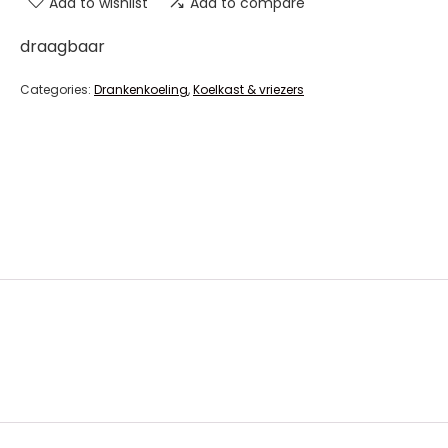
Add to wishlist
Add to compare
draagbaar
Categories:
Drankenkoeling
,
Koelkast & vriezers