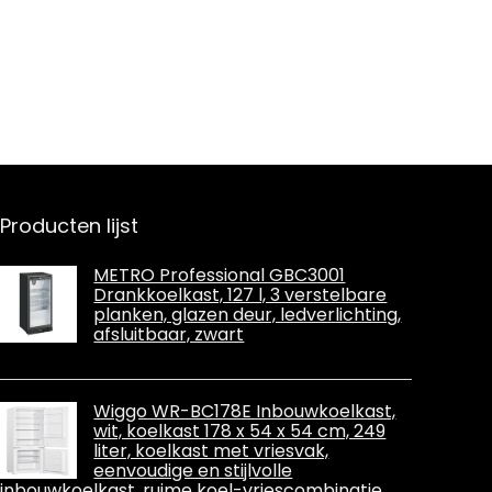
vrachtwagenko
Rv-koelkast,
eler, gebruikt om
autokoelkast,
dranken, snacks
geschikt voor
op te slaan
reizen
Producten lijst
METRO Professional GBC3001
Drankkoelkast, 127 l, 3 verstelbare
planken, glazen deur, ledverlichting,
afsluitbaar, zwart
Wiggo WR-BC178E Inbouwkoelkast,
wit, koelkast 178 x 54 x 54 cm, 249
liter, koelkast met vriesvak,
eenvoudige en stijlvolle
inbouwkoelkast, ruime koel-vriescombinatie