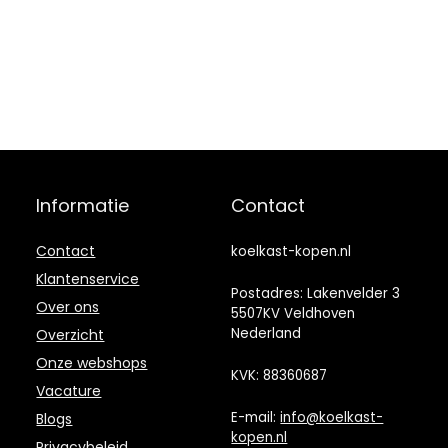
autokoeler,
koelkast
coole
geschikt voor
geschenken
reizen
voor auto
Informatie
Contact
Contact
koelkast-kopen.nl
Klantenservice
Postadres: Lakenvelder 3
Over ons
5507KV Veldhoven
Nederland
Overzicht
Onze webshops
KVK: 88360687
Vacature
E-mail:
info@koelkast-
Blogs
kopen.nl
Privacybeleid