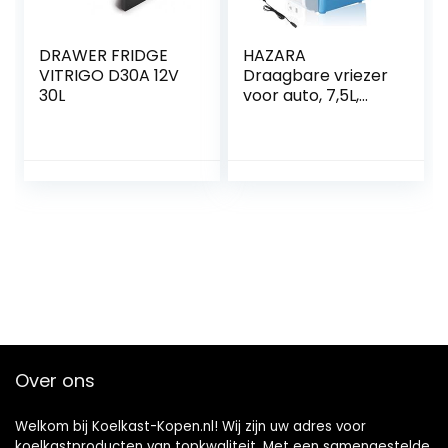
DRAWER FRIDGE
HAZARA
VITRIGO D30A 12V
Draagbare vriezer
30L
voor auto, 7,5L,
auto 12v,
geluidsarme
koeler voor
vrachtwagen, met
koel- en
verwarmingsfuncti
e, mini-koelkast,
autokoelkast,
geschikt voor
reizen
Over ons
Welkom bij Koelkast-Kopen.nl! Wij zijn uw adres voor
koelkastproducten van topkwaliteit. Met een samengestelde