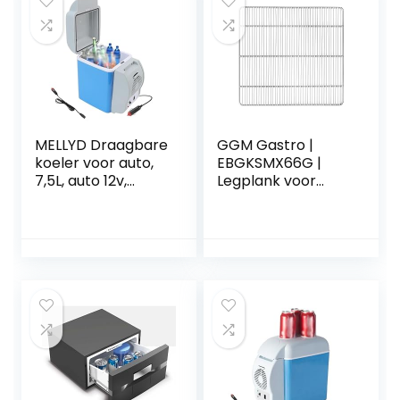
voertuigen
MELLYD Draagbare
GGM Gastro |
koeler voor auto,
EBGKSMX66G |
7,5L, auto 12v,
Legplank voor
geluidsarme
drankkoelkast –
koeler, met koel-
Grijs
en
verwarmingsfuncti
e auto mini-
koelkast, auto
koelkast geschikt
voor reizen