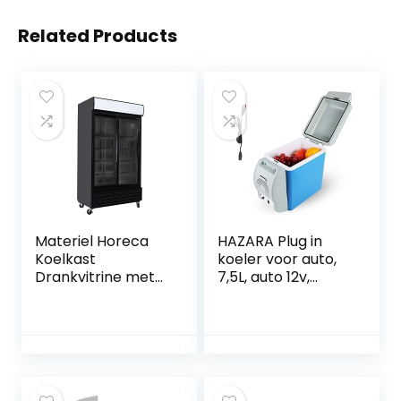
Related Products
Materiel Horeca
HAZARA Plug in
Koelkast
koeler voor auto,
Drankvitrine met
7,5L, auto 12v,
dubbele deur, Full
geluidsarme mini-
Black
koelkast, met
koel- en
verwarmingsfuncti
e, koelbox voor
auto, voor alle 12V-