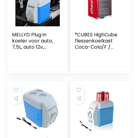
MELLYD Plug in
°CUBES HighCube
koeler voor auto,
flessenkoelkast
7,5L, auto 12v,
Coca-Cola/F /
geluidsarme
84,5 cm hoogte /
draagbare mini-
104 kWh/jaar / 115 L
koelkast, met
koelvak
koel- en
verwarmingsfuncti
e electische
koeler,
autokoelkast
geschikt voor
reizen