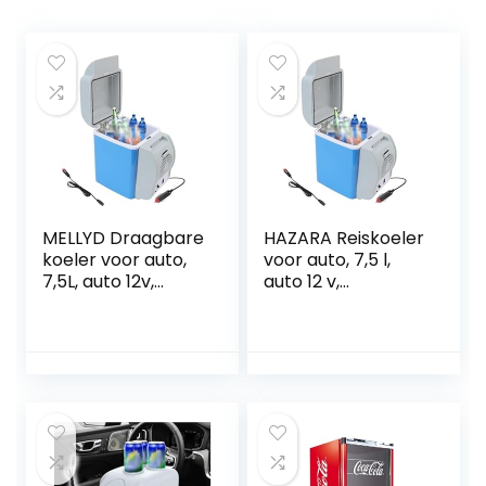
MELLYD Draagbare
HAZARA Reiskoeler
koeler voor auto,
voor auto, 7,5 l,
7,5L, auto 12v,
auto 12 v,
geluidsarme
geluidsarme
koeler, met koel-
koelbox voor auto,
en
met koel- en
verwarmingsfuncti
verwarmingsfuncti
e auto mini-
e, elektrische Rv-
koelkast, auto
koelkast,
koelkast geschikt
autokoelkast,
voor reizen
geschikt voor
reizen