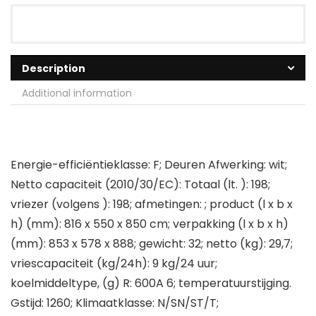
Description
Additional information
Energie-efficiëntieklasse: F; Deuren Afwerking: wit;
Netto capaciteit (2010/30/EC): Totaal (lt. ): 198;
vriezer (volgens ): 198; afmetingen: ; product (l x b x
h) (mm): 816 x 550 x 850 cm; verpakking (l x b x h)
(mm): 853 x 578 x 888; gewicht: 32; netto (kg): 29,7;
vriescapaciteit (kg/24h): 9 kg/24 uur;
koelmiddeltype, (g) R: 600A 6; temperatuurstijging.
Gstijd: 1260; Klimaatklasse: N/SN/ST/T;