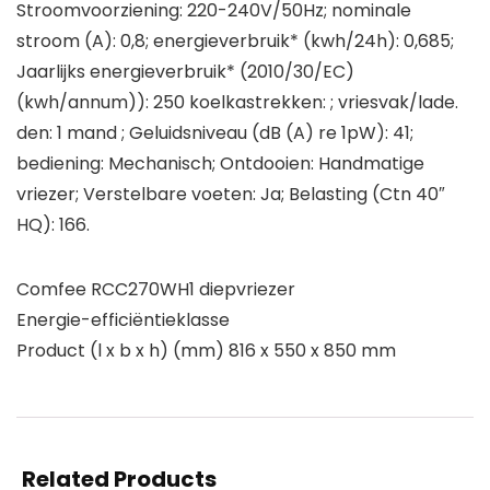
Stroomvoorziening: 220-240V/50Hz; nominale
stroom (A): 0,8; energieverbruik* (kwh/24h): 0,685;
Jaarlijks energieverbruik* (2010/30/EC)
(kwh/annum)): 250 koelkastrekken: ; vriesvak/lade.
den: 1 mand ; Geluidsniveau (dB (A) re 1pW): 41;
bediening: Mechanisch; Ontdooien: Handmatige
vriezer; Verstelbare voeten: Ja; Belasting (Ctn 40″
HQ): 166.
Comfee RCC270WH1 diepvriezer
Energie-efficiëntieklasse
Product (l x b x h) (mm) 816 x 550 x 850 mm
Related Products