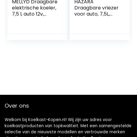
MELLYD Draagbare
HAZARA
elektrische koeler,
Draagbare vriezer
7,5 l, auto 12v,
voor auto, 7,5L,
geluidsarme kleine
auto 12v,
koeler voor auto,
geluidsarme
met koel- en
koeler voor
verwarmingsfuncti
vrachtwagen, met
e, draagbare
koel- en
koelkast, coole
verwarmingsfuncti
geschenken voor
e, mini-koelkast,
auto
autokoelkast,
geschikt voor
reizen
Over ons
Welkom bij Koelkast-Kopen.nl! Wij zijn uw adres voor
koelkastproducten van topkwaliteit. Met een samengestelde
selectie van de nieuwste modellen en vertrouwde merken