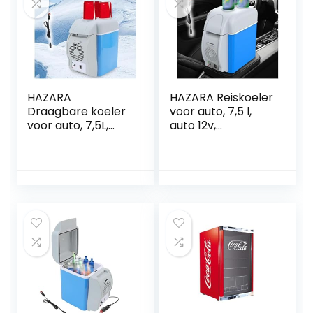
HAZARA
HAZARA Reiskoeler
Draagbare koeler
voor auto, 7,5 l,
voor auto, 7,5L,
auto 12v,
auto 12v,
geluidsarme
geluidsarme
thermo-
vrachtwagenkoelk
elektrische koeler,
ast, met koel- en
met koel- en
verwarmingsfuncti
verwarmingsfuncti
e koelkast voor
e
auto, gebruikt om
vrachtwagenkoele
dranken, snacks
r, gebruikt om
op te slaan
dranken, snacks
op te slaan