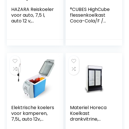
HAZARA Reiskoeler
°CUBES HighCube
voor auto, 7,5 l,
flessenkoelkast
auto 12 v,
Coca-Cola/F /
geluidsarme
84,5 cm hoogte /
koelbox voor auto,
104 kWh/jaar / 115 L
met koel- en
koelvak
verwarmingsfuncti
e, elektrische Rv-
koelkast,
autokoelkast,
geschikt voor
reizen
Elektrische koelers
Materiel Horeca
voor kamperen,
Koelkast
7,5L, auto 12v,
drankvitrine,
geluidsarme mini-
dubbele deur,