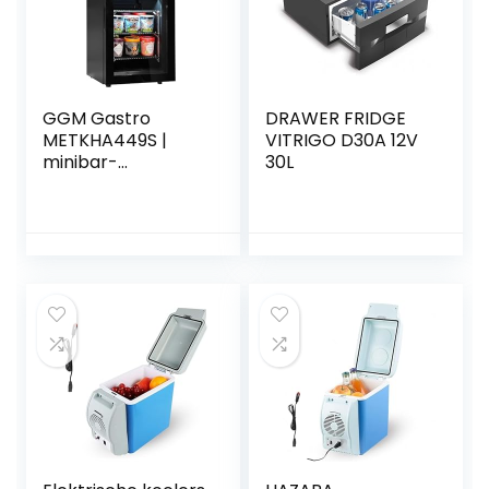
GGM Gastro
DRAWER FRIDGE
METKHA449S |
VITRIGO D30A 12V
minibar-
30L
diepvrieskast –
460 mm – 1 glazen
deur & ingebouwd
19 inch lcd-display