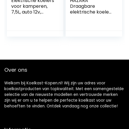
Elektrische koelers
HAZARA
voor kamperen,
Draagbare
7,5L, auto 12v,
elektrische koeler,
geluidsarme mini-
7,5 l, auto 12v,
autoverwarming,
geluidsarme
met koel- en
vrachtwagenkoelk
verwarmingsfuncti
ast, met koel- en
e, autokoelkast,
verwarmingsfuncti
geschikt voor
e, plug-in
reizen
autokoeler, coole
geschenken voor
auto
Over ons
Welkom bij Koelkast-Kopen.nl! Wij zijn uw adres voor
koelkastproducten van topkwaliteit. Met een samengestelde
selectie van de nieuwste modellen en vertrouwde merken
zijn wij er om u te helpen de perfecte koelkast voor uw
behoeften te vinden. Ontdek vandaag nog onze collectie!