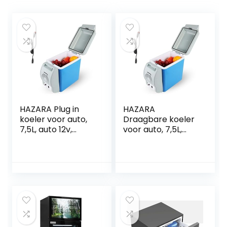
HAZARA Plug in
HAZARA
koeler voor auto,
Draagbare koeler
7,5L, auto 12v,
voor auto, 7,5L,
geluidsarme mini-
auto 12v,
koelkast, met
geluidsarme
koel- en
draagbare mini-
verwarmingsfuncti
koelkast, met
e, koelbox voor
koel- en
auto, voor alle 12V-
verwarmingsfuncti
voertuigen
e, autovriezer, voor
alle 12V-
voertuigen