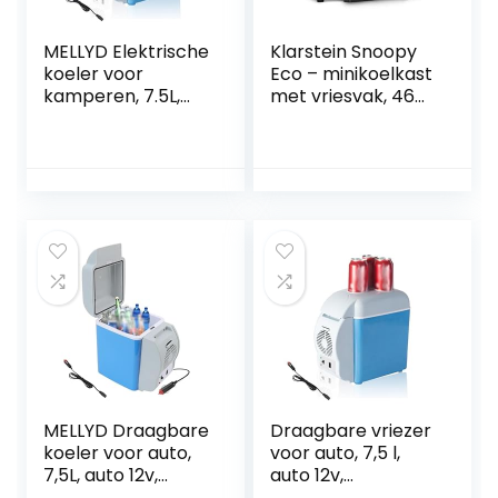
MELLYD Elektrische
Klarstein Snoopy
koeler voor
Eco – minikoelkast
kamperen, 7.5L,
met vriesvak, 46
auto 12v,
liter inhoud, 4 liter
geluidsarme
vriesvak, 41dB stil,
koelbox voor auto,
energiebesparend,
met koel- en
zwart
verwarmingsfuncti
e thermo-
elektrische koeler,
coole cadeaus
voor auto
MELLYD Draagbare
Draagbare vriezer
koeler voor auto,
voor auto, 7,5 l,
7,5L, auto 12v,
auto 12v,
geluidsarme
geluidsarme mini-