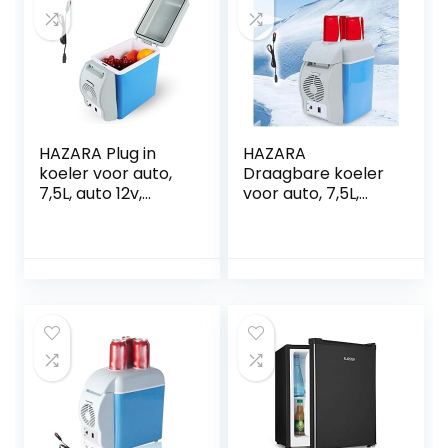
HAZARA Plug in
HAZARA
koeler voor auto,
Draagbare koeler
7,5L, auto 12v,
voor auto, 7,5L,
geluidsarme mini-
auto 12v,
koelkast, met
geluidsarme
koel- en
vrachtwagenkoelk
verwarmingsfuncti
ast, met koel- en
e, koelbox voor
verwarmingsfuncti
auto, voor alle 12V-
e koelkast voor
voertuigen
auto, gebruikt om
dranken, snacks
op te slaan