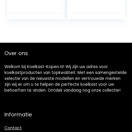
koeler, met koel-
koelkast, met
en
koel- en
verwarmingsfuncti
verwarmingsfuncti
e auto mini-
e, mini-
koelkast, auto
autoverwarming,
koelkast geschikt
gebruikt om
voor reizen
dranken, snacks
op te slaan
Over ons
Welkom bij Koelkast-Kopen.nl! Wij zijn uw adres voor
koelkastproducten van topkwaliteit. Met een samengestelde
selectie van de nieuwste modellen en vertrouwde merken
zijn wij er om u te helpen de perfecte koelkast voor uw
behoeften te vinden. Ontdek vandaag nog onze collectie!
Informatie
Contact