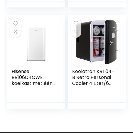
Afneembare
Vario Box, 7
deurstop, ca. 4 tot
temperatuurregel
16 °C, Hoogte 57
niveaus,
cm,
geluidsarm, zwart
Binnenverlichting
Hisense
Koolatron KRT04-
RR106D4CWE
B Retro Personal
koelkast met één
Cooler 4 Liter/6
deur, tafelblad,
Can AC/DC
vriezer, klasse E,
Portable Mini
capaciteit 82 l met
Fridge,
87 cm hoogte,
Thermoelectric
vriezer, fruit- en
Cooler in Black –
groenteschoenen,
for Cars, Homes,
stil 36 dBA, wit
Offices, Bedroom
and Dorms