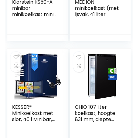
Klarstein KS50-A
MEDION
minibar
minikoelkast (met
minikoelkast mini
ijsvak, 41 liter
snacks en drankjes
inhoud, klein, in
koelkast (40 liter, 1
hoogte
x schapinzet, 1 x
verstelbare poten,
deuropbergvak, 1 x
voor ijsdrankjes,
deurflessenplank,
verwisselbaar
vriesvak, stil)
deurscharnier,
zwart
MD37724) wit
KESSER®
CHIQ 107 liter
Minikoelkast met
koelkast, hoogte
slot, 40 l Minibar,
831 mm, diepte
Stil, 22 DB,
447 mm, ruimte
Afsluitbaar,
slechts 0,22 m²,
Slaapkamer,
micro-vriesvak,