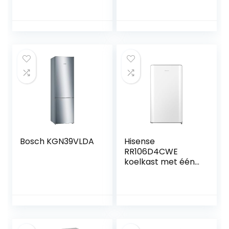
Cosmetische
Koelkast Mini, 55 L
Koelkast, Warm en
Mini Koelkast, met
Koud Functie,
Batterij
Skincare Fridge,
Beschermingssyst
Minikoelkast Voor
eem en 2
Kamer
Stroomkabels,
veel Gebruikt veel
Plaatsen, Boot,
Vrachtwagen,
Auto enzovoort
Bosch KGN39VLDA
Hisense
RR106D4CWE
koelkast met één
deur, tafelblad,
vriezer, klasse E,
capaciteit 82 l met
87 cm hoogte,
vriezer, fruit- en
groenteschoenen,