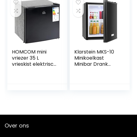
stil 36 dBA, wit
HOMCOM mini
Klarstein MKS-10
vriezer 35 L
Minikoelkast
vrieskist elektrisch
Minibar Drank
vrijstaande mini
Koelkast (19 liter
vrieskist mini
volume, 0 dB,
koelkast -14 tot
geruisloze werking,
-24 ℃ 5-standen
binnenverlichting)
temperatuurregeli
zwart
ng
Over ons