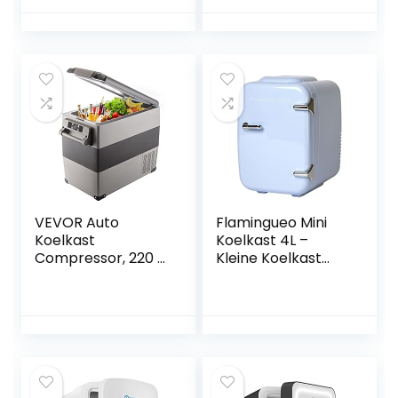
Slaapkamer,
Koelkast, Warm en
Afneembare
Koud Functie,
deurstop, ca. 4 tot
Skincare Fridge,
16 °C, Hoogte 57
Minikoelkast Voor
cm,
Kamer
Binnenverlichting
VEVOR Auto
Flamingueo Mini
Koelkast
Koelkast 4L –
Compressor, 220 V
Kleine Koelkast
45 W Auto
12V/220V,
Koelkast Mini, 55 L
Cosmetische
Mini Koelkast, met
Koelkast, Warm en
Batterij
Koud Functie,
Beschermingssyst
Skincare Fridge,
eem en 2
Minikoelkast
Stroomkabels,
Slaapkamer