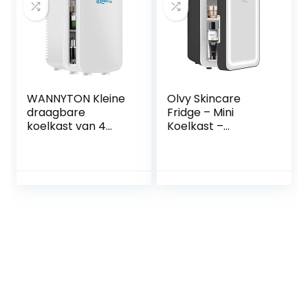
veel Gebruikt veel
Plaatsen, Boot,
Vrachtwagen,
Auto enzovoort
WANNYTON Kleine
Olvy Skincare
draagbare
Fridge – Mini
koelkast van 4
Koelkast –
liter, minikoelkast
Skincare Koelkast
met koeling en
– Met Spiegel en
verwarming,
Verlichting –
koelbox voor in de
Make-up Koelkast
auto voor
– Zwart –
cosmetica, ruimte
Cosmetica – 4
voor 6 blikjes, wit,
Liter
220 V/12 V