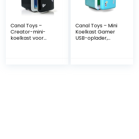
Canal Toys –
Canal Toys – Mini
Creator-mini-
Koelkast Gamer
koelkast voor
USB-oplader,
gamers, creatief
capaciteit 4L –
speelgoed, 038
Blauw – INF 037
kanaalspeelgoed,
INF 038