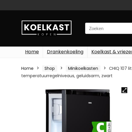
Search
for:
Home
Drankenkoeling
Koelkast & vrieze
Home
Shop
Minikoelkasten
CHIQ 107 li
temperatuurregelniveaus, geluidsarm, zwart