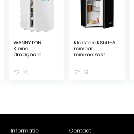
WANNYTON
Klarstein KS50-A
Kleine
minibar
draagbare
minikoelkast
koelkast van 4
mini snacks en
liter,
drankjes
minikoelkast
koelkast (40
met koeling en
liter, 1 x
verwarming,
schapinzet, 1 x
koelbox voor in
deuropbergvak,
de auto voor
1 x
cosmetica,
deurflessenplan
ruimte voor 6
k, vriesvak, stil)
blikjes, wit, 220
zwart
V/12 V
Informatie
Contact