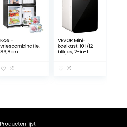
Koel-
VEVOR Mini-
vriescombinatie,
koelkast, 10 l/12
86,8cm
blikjes, 2-in-1
hoog,45,5cm
kleine koelkast,
breed,dubbelde
koel- en
urs,met 60 liter
verwarmingsfun
totale
ctie, minibar,
capaciteit,22
drankkoelkast 9
liter
V DC/220 V AC,
vriescapaciteit,
mini-koelkast
38 liter
voor kantoren
koelcapaciteit,17
en slaapzalen,
2 kWh/jaar,LED
zwart
verlichting,Premi
um Black
Producten lijst