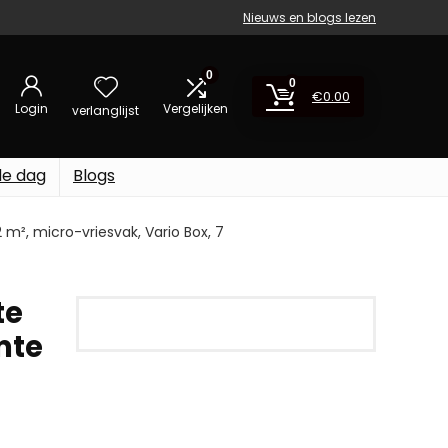
Nieuws en blogs lezen
0
0
€
0.00
Login
Vergelijken
verlanglijst
de dag
Blogs
m², micro-vriesvak, Vario Box, 7
te
mte