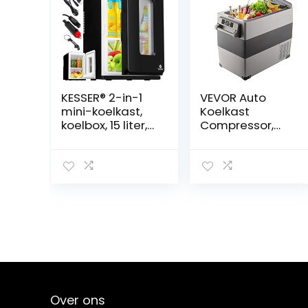
KESSER® 2-in-1
VEVOR Auto
mini-koelkast,
Koelkast
koelbox, 15 liter,
Compressor,
koel- en
220 V 45 W Auto
verwarmingsfun
Koelkast Mini, 55
ctie, draagbaar
L Mini Koelkast,
AC DC 220-240
met Batterij
V/12 V
Beschermingssy
stopcontact en
steem en 2
sigarettenaanst
Stroomkabels,
eker,
veel Gebruikt
warmhoudbox,
veel Plaatsen,
mini-thermobox,
Boot,
auto, kantoor,
Vrachtwagen,
kamer, camping,
Auto enzovoort
Over ons
tuin