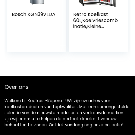
Bosch KGN39VLDA
Retro Koelkast
60L,Koelvriescomb
inatie,Kleine
Koelkast
Stil,86.8×45.5cm,17
2kWh/jaar,LED
Licht,Premium
Zwart,voor
Keuken,Kantoor,Sl
aapkamer,Hotels
en Kleine
Appartementen
Over ons
Welkom bij Koelkast-Kopen.nl! Wij zijn uw adres voor
koelkastproducten van topkwaliteit. Met een samengestelde
selectie van de nieuwste modellen en vertrouwde merken
zijn wij er om u te helpen de perfecte koelkast voor uw
behoeften te vinden. Ontdek vandaag nog onze collectie!