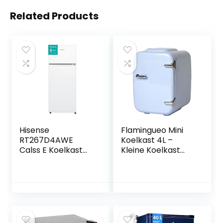
Related Products
Hisense
Flamingueo Mini
RT267D4AWE
Koelkast 4L –
Calss E Koelkast
Kleine Koelkast
met twee deuren,
12V/220V,
inhoud 206 l,
Cosmetische
hoogte 143 cm,
Koelkast, Warm en
lade voor
Koud Functie,
groenten en fruit,
Skincare Fridge,
led-verlichting,
Minikoelkast
omkeerbare
Slaapkamer