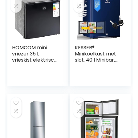
deuren, stil 40 dBA,
wit
HOMCOM mini
KESSER®
vriezer 35 L
Minikoelkast met
vrieskist elektrisch
slot, 40 l Minibar,
vrijstaande mini
Stil, 22 DB,
vrieskist mini
Afsluitbaar,
koelkast -14 tot
Slaapkamer,
-24 ℃ 5-standen
Afneembare
temperatuurregeli
deurstop, ca. 4 tot
ng
16 °C, Hoogte 57
cm,
Binnenverlichting