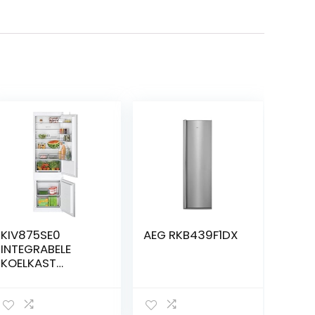
KIV875SE0
AEG RKB439F1DX
INTEGRABELE
KOELKAST
GECOMBINEERD
NICHE 178 CM
GLISSIEREN