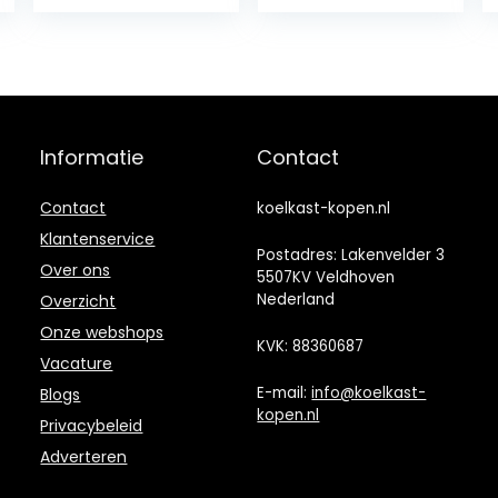
ornament kleine
koelkast kleine
meubels
speelhuis
koelkast model
drankjes mini
koelkast
Informatie
Contact
diepvries
versieren micro-
scène
Contact
koelkast-kopen.nl
Klantenservice
Postadres: Lakenvelder 3
Over ons
5507KV Veldhoven
Nederland
Overzicht
Onze webshops
KVK: 88360687
Vacature
E-mail:
info@koelkast-
Blogs
kopen.nl
Privacybeleid
Adverteren