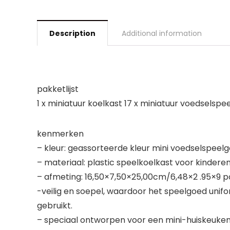
Description
Additional information
pakketlijst
1 x miniatuur koelkast 17 x miniatuur voedselspe
kenmerken
– kleur: geassorteerde kleur mini voedselspeel
– materiaal: plastic speelkoelkast voor kindere
– afmeting: 16,50×7,50×25,00cm/6,48×2 .95×9 p
-veilig en soepel, waardoor het speelgoed unif
gebruikt.
– speciaal ontworpen voor een mini-huiskeuke