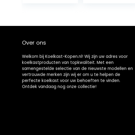
mechanische
bediening, kleur
wit, 38 dBA,
afmetingen H x
B x D: 81,8 x 47,5 x
50,0
Over ons
Welkom bij Koelkast-Kopen.nl! Wij zijn uw adres voor
koelkastproducten van topkwaliteit. Met een
samengestelde selectie van de nieuwste modellen en
vertrouwde merken zijn wij er om u te helpen de
perfecte koelkast voor uw behoeften te vinden.
Ontdek vandaag nog onze collectie!