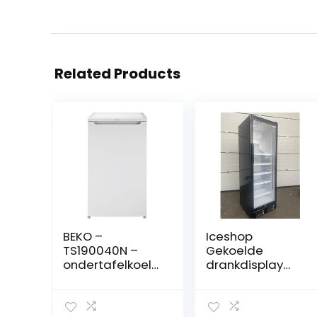
Related Products
BEKO –
Iceshop
TS190040N –
Gekoelde
ondertafelkoelk
drankdisplay
ast, klasse E,
koelkast 380
statisch, totaal
liter
netto: 88 liter,