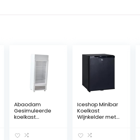
Abaodam
Iceshop Minibar
Gesimuleerde
Koelkast
koelkast
Wijnkelder met
speelgoed voor
absorptie, 40 l
kinderen
miniatuur huis