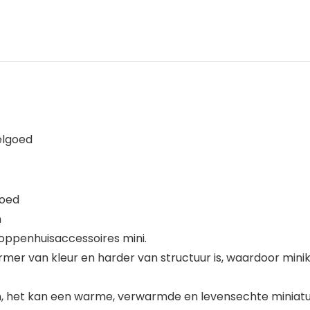
elgoed
goed
n
oppenhuisaccessoires mini.
ormer van kleur en harder van structuur is, waardoor mi
n, het kan een warme, verwarmde en levensechte miniatu