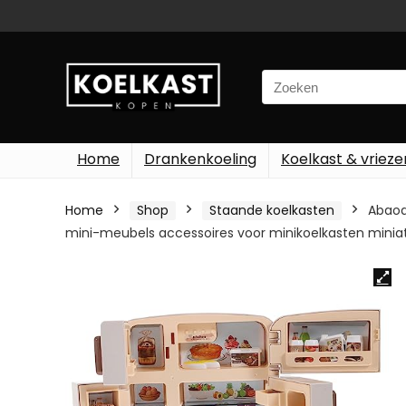
Search
for:
Home
Drankenkoeling
Koelkast & vrieze
Home
Shop
Staande koelkasten
Abaod
mini-meubels accessoires voor minikoelkasten miniat