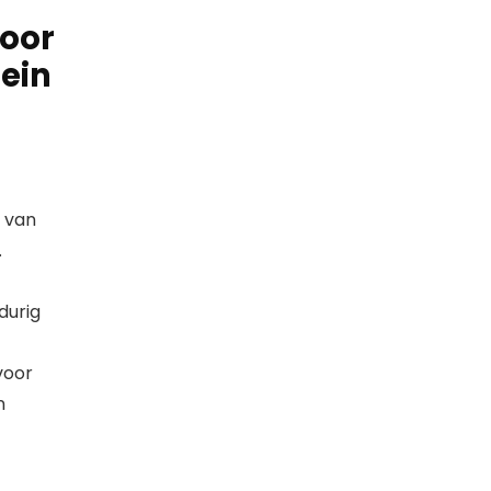
r
voor
ein
t van
.
durig
voor
n