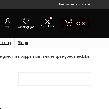
Nieuws en blogs lezen
0
0
€
0.00
Login
Vergelijken
verlanglijst
de dag
Blogs
elgoed mini poppenhuis meisjes speelgoed meubilair