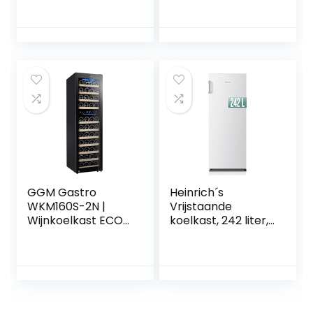
voedsel speelgoed
NICHE 178 CM
mini poppenhuis
GLISSIEREN
meisjes speelgoed
meubilair mini-
meubels
accessoires voor
minikoelkasten
miniatuur Klein huis
eten
GGM Gastro
Heinrich´s
WKM160S-2N |
Vrijstaande
Wijnkoelkast ECO
koelkast, 242 liter,
– 2 klimaatzones –
volledige koelkast,
139 liter – max. 53
ledverlichting,
flessen
staande koelkast
met 5 glazen
planken + 1
groentevak + 4