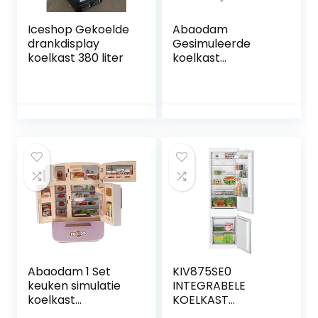
Iceshop Gekoelde
Abaodam
drankdisplay
Gesimuleerde
koelkast 380 liter
koelkast
speelgoed voor
kinderen miniatuur
huis ornament
kleine koelkast
kleine meubels
speelhuis koelkast
model drankjes
mini koelkast
diepvries versieren
micro-scène
Abaodam 1 Set
KIV875SE0
keuken simulatie
INTEGRABELE
koelkast
KOELKAST
keukenmeubels
GECOMBINEERD