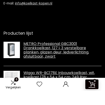
E-mail:
info@koelkast-kopen.nl
Producten lijst
METRO Professional GBC3001
Drankkoelkast, 127 l, 3 verstelbare
planken, glazen deur, ledverlichting,
afsluitbaar, zwart
Wiggo WR-BC178E Inbouwkoelkast, wit,
koelkast 178 x 54 x 54 cm, 249 liter,
0
koelkast met vriesvak, eenvoudige en
0
stijlvolle inbouwkoelkast, ruime koel-
Vergelijken
vriescombinatie