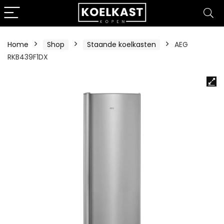
Home
Shop
Staande koelkasten
AEG
RKB439F1DX