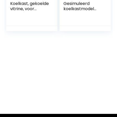
Koelkast, gekoelde
Gesimuleerd
vitrine, voor
koelkastmodel
dranken, 3 deuren,
koelkast schaal
1600 liter
1/12 minikoelkast
poppenhuis mini-
koelkast koelkast
speelgoed
koelkast versiering
elektrisch
apparaat
diepvries
rekwisieten wit