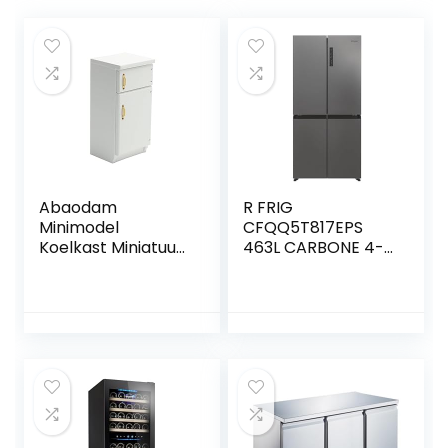
Abaodam
R FRIG
Minimodel
CFQQ5T817EPS
Koelkast Miniatuur
463L CARBONE 4-
Koelkast Mini-
deurs RATOR
meubels Mini-
koelkast Houten
Speelkoelkast
Fantasiespel
Koelkast Mini
Meubelmodel
Speelgoed Kamer
Kind Poppenhuis
Berken Multiplex