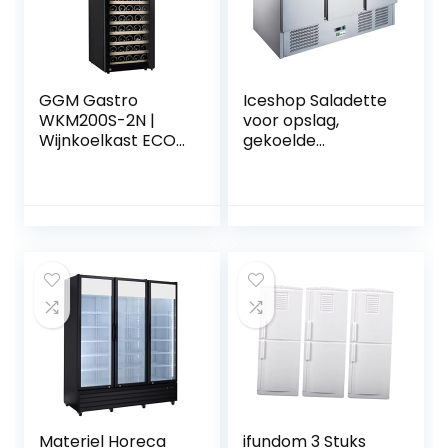
Wit
GGM Gastro
Iceshop Saladette
WKM200S-2N |
voor opslag,
Wijnkoelkast ECO
gekoelde
– 2 klimaatzones –
bereiding,
192 liter – max. 73
koelkast, 3 deuren,
flessen
roestvrij staal
Materiel Horeca
ifundom 3 Stuks