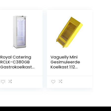
Royal Catering
Vaguelly Mini
RCLK-C380GB
Gesimuleerde
Gastrokoelkast,
Koelkast 1:12
380 liter, met
Miniatuur
glazen deur,
Houten
koelkast zonder
Koelkastmodel
vriesvak,
Miniatuur
vrijstaande
Meubelornamen
koelkast,
t Mini
staande
Meubelkoelkast
koelkast
Kinderen Spelen