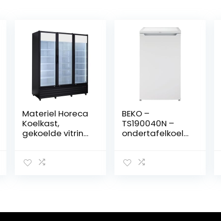
Materiel Horeca
BEKO –
Koelkast,
TS190040N –
gekoelde vitrine,
ondertafelkoelk
voor dranken, 3
ast, klasse E,
deuren, 1600
statisch, totaal
liter
netto: 88 liter,
mechanische
bediening, kleur
wit, 38 dBA,
afmetingen H x
B x D: 81,8 x 47,5 x