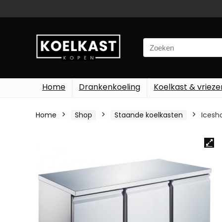
Search
for:
Home
Drankenkoeling
Koelkast & vrieze
Home
Shop
Staande koelkasten
Icesho