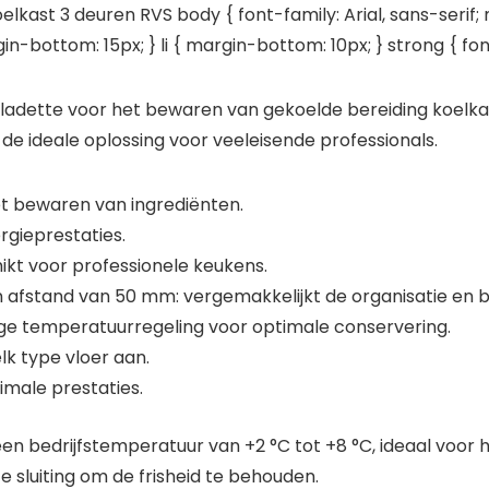
kast 3 deuren RVS body { font-family: Arial, sans-serif; 
rgin-bottom: 15px; } li { margin-bottom: 10px; } strong { fon
ladette voor het bewaren van gekoelde bereiding koelkas
l de ideale oplossing voor veeleisende professionals.
het bewaren van ingrediënten.
rgieprestaties.
kt voor professionele keukens.
 afstand van 50 mm: vergemakkelijkt de organisatie en b
ige temperatuurregeling voor optimale conservering.
lk type vloer aan.
timale prestaties.
een bedrijfstemperatuur van +2 °C tot +8 °C, ideaal voor
 sluiting om de frisheid te behouden.