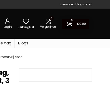
Nieuws en blogs lezen
0
0
€
0.00
Login
Vergelijken
verlanglijst
de dag
Blogs
oestvrij staal
ag,
, 3