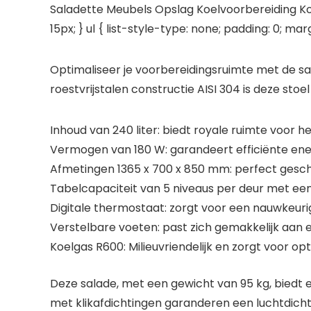
Saladette Meubels Opslag Koelvoorbereiding Koel
15px; } ul { list-style-type: none; padding: 0; ma
Optimaliseer je voorbereidingsruimte met de sa
roestvrijstalen constructie AISI 304 is deze stoe
Inhoud van 240 liter: biedt royale ruimte voor 
Vermogen van 180 W: garandeert efficiënte ene
Afmetingen 1365 x 700 x 850 mm: perfect geschi
Tabelcapaciteit van 5 niveaus per deur met een
Digitale thermostaat: zorgt voor een nauwkeur
Verstelbare voeten: past zich gemakkelijk aan e
Koelgas R600: Milieuvriendelijk en zorgt voor op
Deze salade, met een gewicht van 95 kg, biedt 
met klikafdichtingen garanderen een luchtdichte