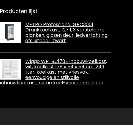
Fantasiespeelg
oed Micro-
Producten lijst
scène
Poppenhuis
Ornamenten
METRO Professional GBC3001
Drankkoelkast, 127 l, 3 verstelbare
planken, glazen deur, ledverlichting,
afsluitbaar, zwart
Wiggo WR-BC178E Inbouwkoelkast,
wit, koelkast 178 x 54 x 54 cm, 249
liter, koelkast met vriesvak,
eenvoudige en stijlvolle
inbouwkoelkast, ruime koel-vriescombinatie