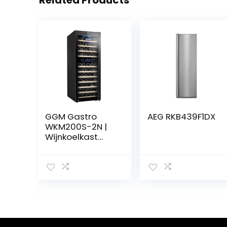
GGM Gastro
AEG RKB439F1DX
WKM200S-2N |
Wijnkoelkast
ECO – 2
klimaatzones –
192 liter – max.
73 flessen