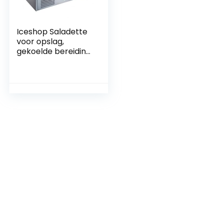
Iceshop Saladette
voor opslag,
gekoelde bereiding,
koelkast, 3 deuren,
roestvrij staal