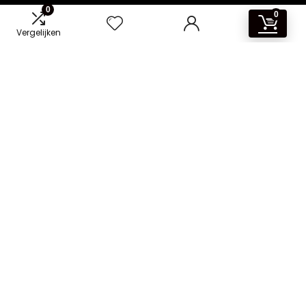
0
0
Vergelijken
Producten lijst
METRO Professional GBC3001
Drankkoelkast, 127 l, 3 verstelbare
planken, glazen deur, ledverlichting,
afsluitbaar, zwart
Wiggo WR-BC178E Inbouwkoelkast, wit,
koelkast 178 x 54 x 54 cm, 249 liter,
koelkast met vriesvak, eenvoudige en
stijlvolle inbouwkoelkast, ruime koel-
vriescombinatie
2024 © Koelkast-kopen.nl Alle rechten voorbehouden