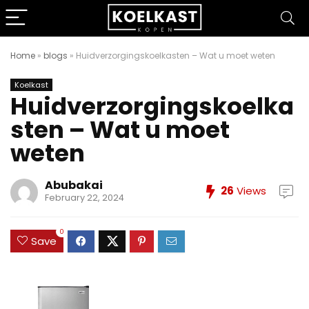
Home
»
blogs
»
Huidverzorgingskoelkasten – Wat u moet weten
Koelkast
Huidverzorgingskoelka
sten – Wat u moet
weten
Abubakai
26
Views
February 22, 2024
0
Save