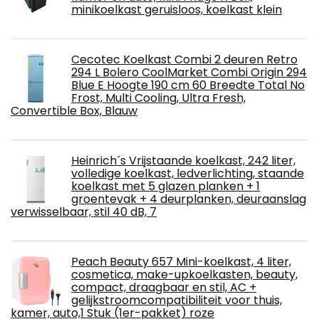
minikoelkast geruisloos, koelkast klein
Cecotec Koelkast Combi 2 deuren Retro
294 L Bolero CoolMarket Combi Origin 294
Blue E Hoogte 190 cm 60 Breedte Total No
Frost, Multi Cooling, Ultra Fresh,
Convertible Box, Blauw
Heinrich´s Vrijstaande koelkast, 242 liter,
volledige koelkast, ledverlichting, staande
koelkast met 5 glazen planken + 1
groentevak + 4 deurplanken, deuraanslag
verwisselbaar, stil 40 dB, 7
Peach Beauty 657 Mini-koelkast, 4 liter,
cosmetica, make-upkoelkasten, beauty,
compact, draagbaar en stil, AC +
gelijkstroomcompatibiliteit voor thuis,
kamer, auto,1 Stuk (1er-pakket) roze