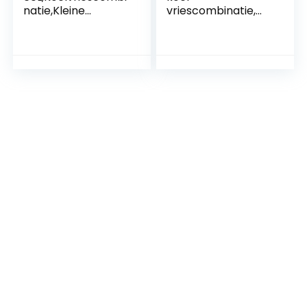
natie,Kleine
vriescombinatie,
Koelkast
105,5cm hoog,
Stil,86.8×45.5cm,17
41cm breed,
2kWh/jaar,LED
tweedeurs, met 92
Licht,Premium
liter totaal volume,
Zwart,voor
28 liter vriesvolume
Keuken,Kantoor,Sla
apkamer,Hotels en
Kleine
Appartementen