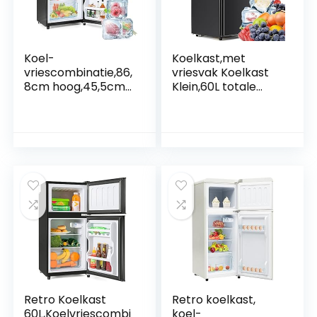
Koel-
Koelkast,met
vriescombinatie,86,
vriesvak Koelkast
8cm hoog,45,5cm
Klein,60L totale
breed,dubbeldeurs,
capaciteit.met 2
met 60 liter totale
planken & 1
capaciteit,22 liter
laden,86.8×45.5cm,
vriescapaciteit,38
172kWh/jaar,LED-
liter
licht,stille koelkast
koelcapaciteit,172
met vriesvak 35db
kWh/jaar,LED
verlichting,Premiu
m Black
Retro Koelkast
Retro koelkast,
60L,Koelvriescombi
koel-