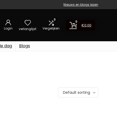
Nieuws en blogs lezen
0
0
€
0.00
Login
Vergelijken
verlanglijst
de dag
Blogs
Default sorting