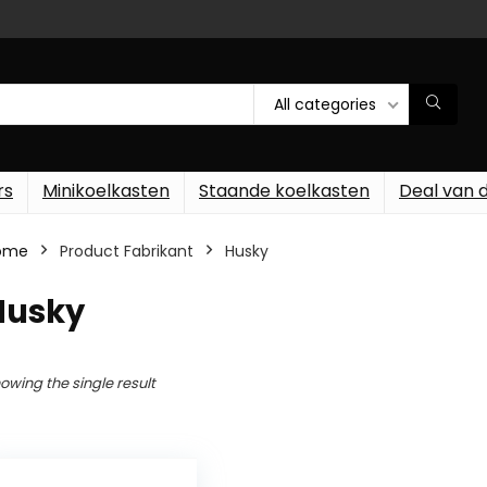
All categories
rs
Minikoelkasten
Staande koelkasten
Deal van 
ome
Product Fabrikant
‎Husky
Husky
owing the single result