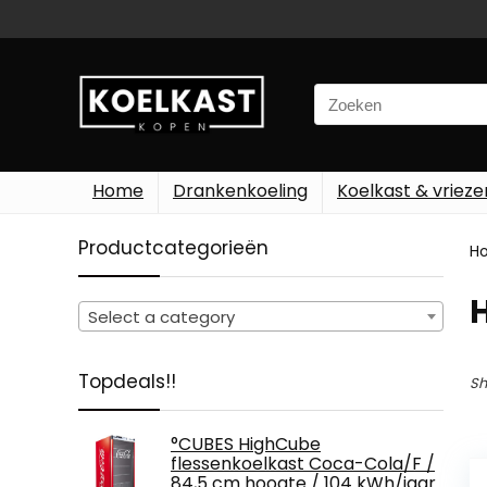
Search
for:
Home
Drankenkoeling
Koelkast & vrieze
Productcategorieën
H
‎
Select a category
Topdeals!!
Sh
°CUBES HighCube
flessenkoelkast Coca-Cola/F /
84,5 cm hoogte / 104 kWh/jaar