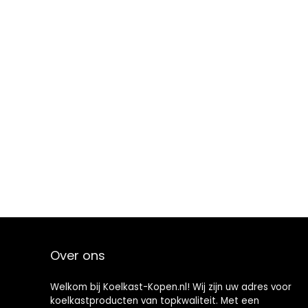
Over ons
Welkom bij Koelkast-Kopen.nl! Wij zijn uw adres voor
koelkastproducten van topkwaliteit. Met een