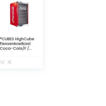
°CUBES HighCube
flessenkoelkast
Coca-Cola/F /
84,5 cm hoogte /
104 kWh/jaar / 115
L koelvak