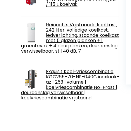
/ 115 L koelvak
Heinrich´s Vrijstaande koelkast,
242 liter, volledige koelkast,
ledverlichting, staande koelkast
met 5 glazen planken + 1
groentevak + 4 deurplanken, deuraanslag
verwisselbaar, stil 40 dB, 7
Exquisit Koel-vriescombinatie
KGC265-70-NF-040C inoxlook-
az | 253 l volume |
koelvriescombinatie No-Frost |
deuraanslag verwisselbaar |
koelvriescombinatie vrijstaand