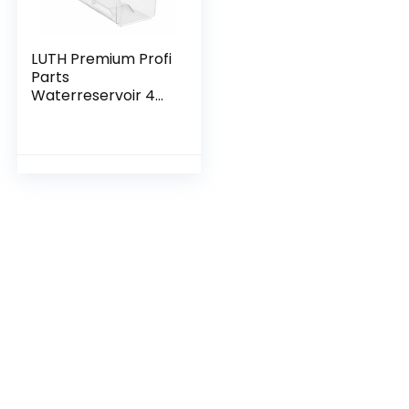
LUTH Premium Profi
Parts
Waterreservoir 4
liter Lg
Mjm63284603 voor
koelvriescombinati
e