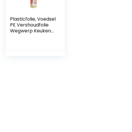
Plasticfolie, Voedsel
PE Vershoudfolie
Wegwerp Keuken
Koelkast
Vershoudfolie
Huishoudelijke
Grote Rolfolie Fruit
Groente
Afslankfolie
Stretchfolie
Doorzichtige
Krimpfolie