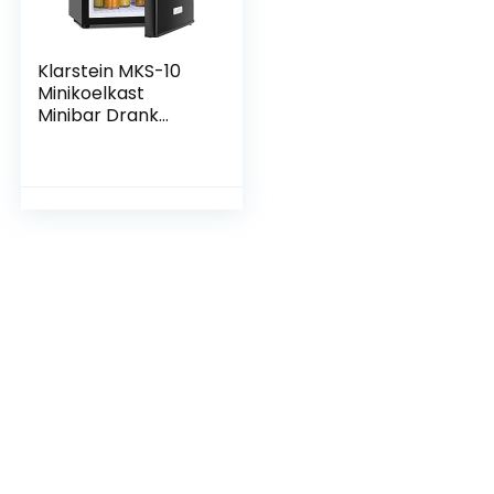
Klarstein MKS-10
Minikoelkast
Minibar Drank
Koelkast (19 liter
volume, 0 dB,
geruisloze werking,
binnenverlichting)
zwart