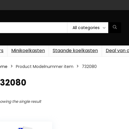
All categories
rs
Minikoelkasten
Staande koelkasten
Deal van 
ome
Product Modelnummer item
‎732080
732080
owing the single result