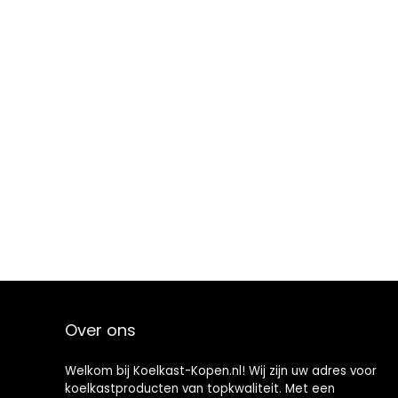
Over ons
Welkom bij Koelkast-Kopen.nl! Wij zijn uw adres voor
koelkastproducten van topkwaliteit. Met een