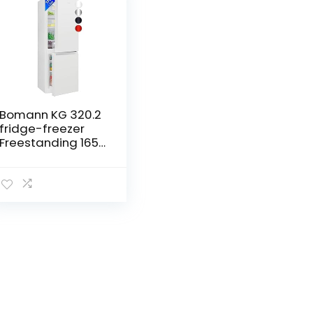
Bomann KG 320.2
fridge-freezer
Freestanding 165
L E White