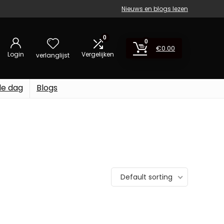
Nieuws en blogs lezen
0
0
€
0.00
Login
Vergelijken
verlanglijst
de dag
Blogs
Default sorting