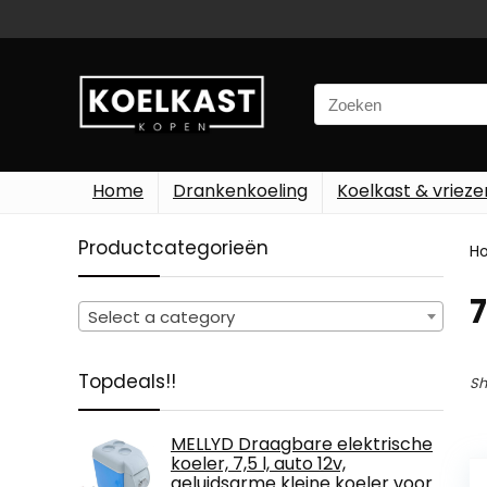
Search
for:
Home
Drankenkoeling
Koelkast & vrieze
Productcategorieën
H
‎
Select a category
Topdeals!!
Sh
MELLYD Draagbare elektrische
koeler, 7,5 l, auto 12v,
geluidsarme kleine koeler voor