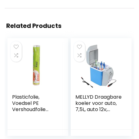
Related Products
Plasticfolie,
MELLYD Draagbare
Voedsel PE
koeler voor auto,
Vershoudfolie
7,5L, auto 12v,
Wegwerp Keuken
geluidsarme
Koelkast
koeler, met koel-
Vershoudfolie
en
Huishoudelijke
verwarmingsfuncti