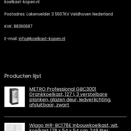
koelkast-kopen.nl
Postadres: Lakenvelder 3 5507KV Veldhoven Nederland
KVK: 88360687
E-mail:
info@koelkast-kopen.nl
Producten lijst
METRO Professional GBC3001
Drankkoelkast, 127 l, 3 verstelbare
planken, glazen deur, ledverlichting,
afsluitbaar, zwart
Wiggo WR-BC178E Inbouwkoelkast, wit,
koelkast 178 x 54 x 54 cm, 249 liter,