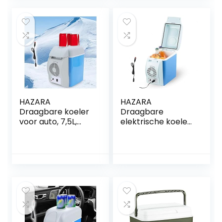
Grote Rolfolie Fruit
e auto mini-
Groente
koelkast, auto
Afslankfolie
koelkast geschikt
Stretchfolie
voor reizen
Doorzichtige
Krimpfolie
HAZARA
HAZARA
Draagbare koeler
Draagbare
voor auto, 7,5L,
elektrische koeler,
auto 12v,
7,5 l, auto 12v,
geluidsarme
geluidsarme
vrachtwagenkoelk
vrachtwagenkoelk
ast, met koel- en
ast, met koel- en
verwarmingsfuncti
verwarmingsfuncti
e koelkast voor
e, plug-in
auto, gebruikt om
autokoeler, coole
dranken, snacks
geschenken voor
op te slaan
auto