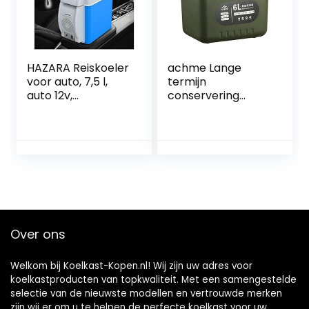
HAZARA Reiskoeler
achme Lange
voor auto, 7,5 l,
termijn
auto 12v,
conservering
geluidsarme
ijsbox |
thermo-
Hoogwaardige
elektrische koeler,
ijskist lunchbox |
met koel- en
Heavy Duty hoge
verwarmingsfuncti
capaciteit ijsbox
e
voor uitstapjes
vrachtwagenkoele
picknick strand
r, gebruikt om
werk feest
dranken, snacks
Over ons
op te slaan
Welkom bij Koelkast-Kopen.nl! Wij zijn uw adres voor
koelkastproducten van topkwaliteit. Met een samengestelde
selectie van de nieuwste modellen en vertrouwde merken
zijn wij er om u te helpen de perfecte koelkast voor uw