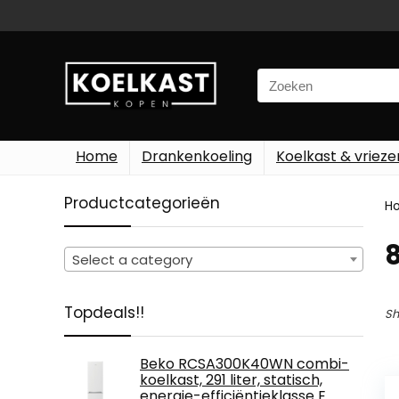
Search
for:
Home
Drankenkoeling
Koelkast & vrieze
Productcategorieën
H
Select a category
Topdeals!!
Sh
Beko RCSA300K40WN combi-
koelkast, 291 liter, statisch,
energie-efficiëntieklasse E