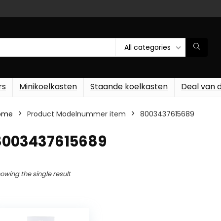
All categories
rs
Minikoelkasten
Staande koelkasten
Deal van 
ome
Product Modelnummer item
‎8003437615689
‎8003437615689
owing the single result