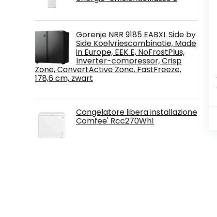
Gorenje NRR 9185 EABXL Side by
Side Koelvriescombinatie, Made
in Europe, EEK E, NoFrostPlus,
Inverter-compressor, Crisp
Zone, ConvertActive Zone, FastFreeze,
178,6 cm, zwart
Congelatore libera installazione
Comfee' Rcc270Wh1