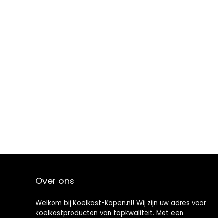
Over ons
Welkom bij Koelkast-Kopen.nl! Wij zijn uw adres voor
koelkastproducten van topkwaliteit. Met een