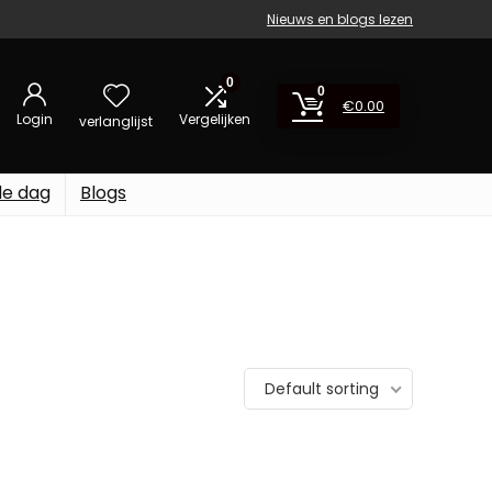
Nieuws en blogs lezen
0
0
€
0.00
Login
Vergelijken
verlanglijst
de dag
Blogs
Default sorting