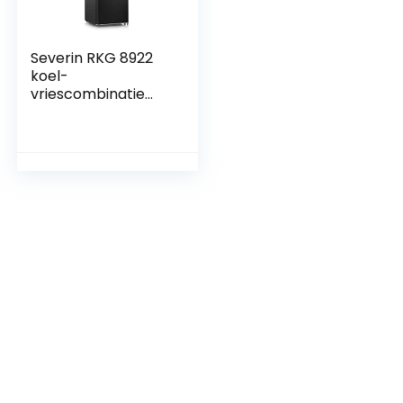
Severin RKG 8922
koel-
vriescombinatie
Vrijstaand Zwart
koelkast (255 l, N-
ST, 40 dB(C), 3
kg/24u, Zwart