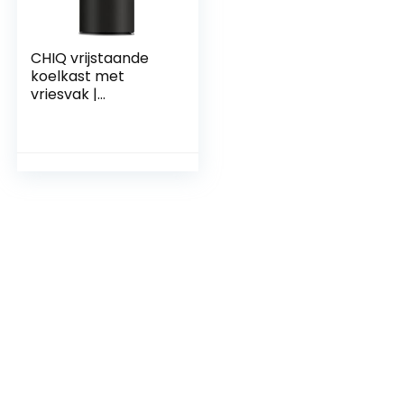
CHIQ vrijstaande
koelkast met
vriesvak |
Combinatie koel-
vriescombinatie
Low-Frost-
technologie |
donker roestvrij
staal uiterlijk (117 l) |
114 x 47 x 49,5 cm
(h x b x d)