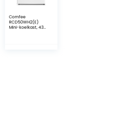
Comfee
RCD50WH2(E)
Mini-koelkast, 43
liter, met ijsvak,
klein, voor kamer
en kantoor, snelle
koeling in de chiller
box,
temperatuurregeli
ng, verstelbare
poten, 80 kWh/jaar,
wit