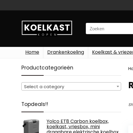
Search
for:
Home
Drankenkoeling
Koelkast & vrieze
Productcategorieën
H
Select a category
Topdeals!!
Sh
Yolco ET8 Carbon koelbox,
koelkast, vriesbox, mini
draagbare elektrische koelbox