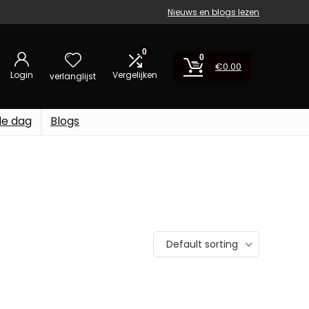
Nieuws en blogs lezen
0
0
€
0.00
Login
Vergelijken
verlanglijst
de dag
Blogs
Default sorting