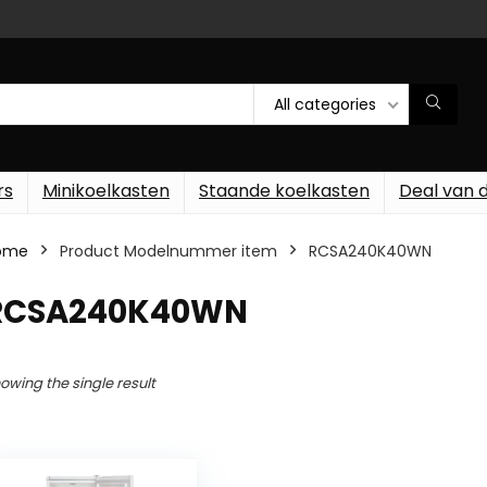
All categories
rs
Minikoelkasten
Staande koelkasten
Deal van 
ome
Product Modelnummer item
‎RCSA240K40WN
‎RCSA240K40WN
owing the single result