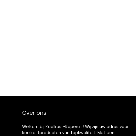
Over ons
Welkom bij Koelkast-Kopen.nl! Wij zijn uw adres voor
koelkastproducten van topkwaliteit. Met een