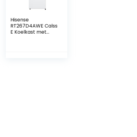
Hisense
RT267D4AWE Calss
E Koelkast met
twee deuren,
inhoud 206 l,
hoogte 143 cm,
lade voor groenten
en fruit, led-
verlichting,
omkeerbare
deuren, stil 40 dBA,
wit