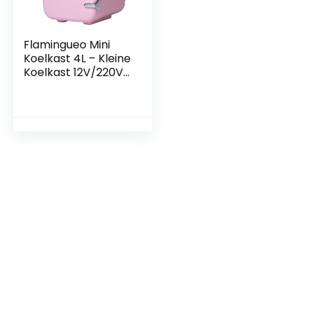
Flamingueo Mini
Koelkast 4L – Kleine
Koelkast 12V/220V,
Cosmetische
Koelkast, Warm en
Koud Functie,
Skincare Fridge,
Minikoelkast Voor
Kamer